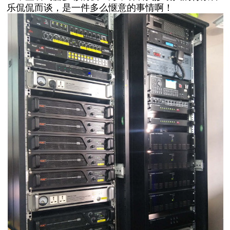
乐侃侃而谈，是一件多么惬意的事情啊！