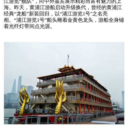
江游览“舰队”，向中外嘉宾展示精彩而富有魅力的上
海。昨天，黄浦江游船启动升级换代，曾经的黄浦江
经典“龙船”新装回归，以“浦江游览1号"之名亮
相。“浦江游览1号”船头雕着金黄色龙头，游船全身铺
着光纤灯带间点光源。