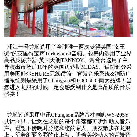
浦江一号龙船选用了全球唯一两次获得英国“女王
奖”的英国特宝声Turbosound音箱、包房内选用了业界
高品质扬声器-英国天朗TANNOY、调音台选用了主
导演出市场近10年的英国迈达斯MIDAS、话筒部分采
用美国舒尔SHURE无线话筒。背景音乐系统&消防广
播系统则是采用了Chungson和TOOBOO两大品牌！当
您进入龙船的时候一定会感受到什么是高品质的音乐
盛宴！
龙船过道采用中讯Chungson品牌音柱喇叭WS-205Y
共计26只，让您在龙船的每个角落都可听到动人音乐
声。遐想下傍晚时分您和您的家人、朋友散步在龙船
上，望着绚丽多彩的夜上海，听着美妙动人的背景音