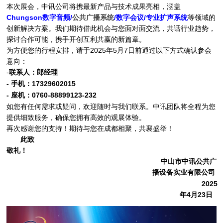
本次展会，中讯公司将携最新产品与技术成果亮相，涵盖
Chungson
数字音频/
公共广播系统
/数字会议/专业扩声系统
等领域的
创新解决方案。我们期待借此机会与您面对面交流，共话行业趋势，
探讨合作可能，携手开创互利共赢的新篇章。
为方便您的行程安排，请于2025年
5
月
7
日前通过以下方式确认参会
意向：
-
联系人：
郎经理
-
手机
：
17329602015
-
座机
：
0760-88899123-232
如您有任何需求或疑问，欢迎随时与我们联系。中讯团队将全程为您
提供细致服务，确保您拥有高效的观展体验。
再次感谢您的支持！期待与您在成都相聚，共襄盛举！
此致
敬礼！
中山市中讯公共广
播设备实业有限公司
2025
年
4
月
23
日