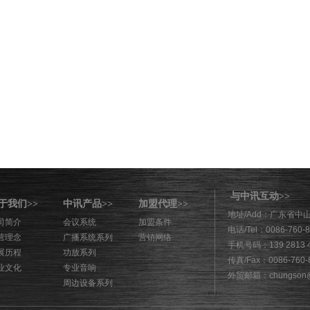
与中讯互动
>>
于我们
中讯产品
加盟代理
>>
>>
>>
地址/Add：广东省中
司简介
会议系统
加盟条件
电话/Tel：0086-760-
营理念
广播系统系列
营销网络
手机号码：139 2813 
展历程
功放系列
传真/Fax：0086-760-
业文化
专业音响
外贸邮箱：chungson@
周边设备系列