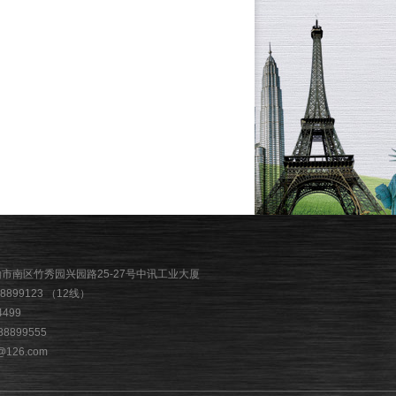
山市南区竹秀园兴园路25-27号中讯工业大厦
88899123 （12线）
4499
88899555
126.com