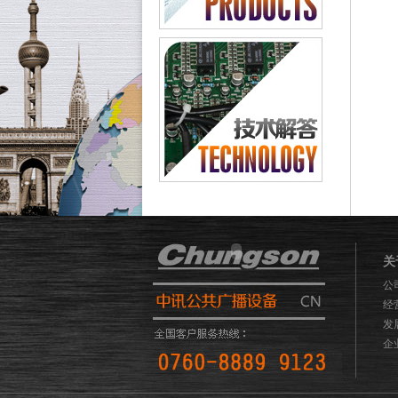
关
公
经
发
企