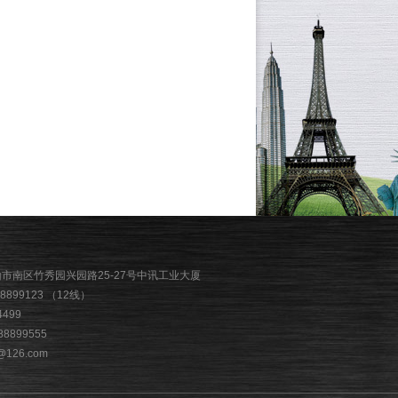
山市南区竹秀园兴园路25-27号中讯工业大厦
88899123 （12线）
4499
88899555
126.com