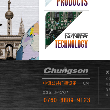
关
公
经
发
企