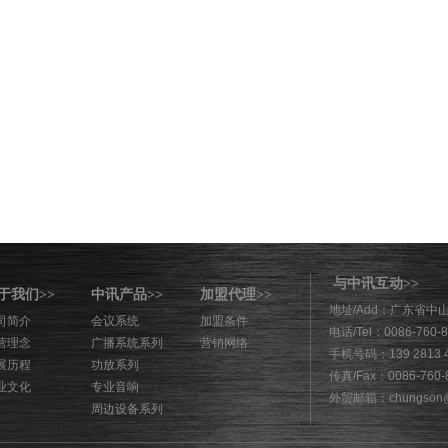
与中讯互动
>>
于我们
中讯产品
加盟代理
>>
>>
>>
地址/Add：广东省中
司简介
会议系统
加盟条件
电话/Tel：0086-760-
营理念
广播系统系列
营销网络
手机号码：139 2813 
展历程
功放系列
传真/Fax：0086-760-
业文化
专业音响
外贸邮箱：chungson@
周边设备系列