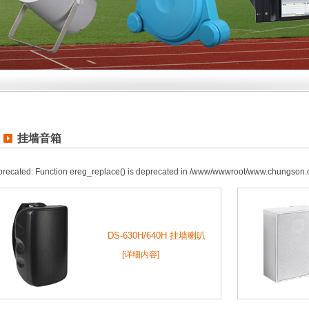
挂墙音箱
recated: Function ereg_replace() is deprecated in /www/wwwroot/www.chungson.
DS-630H/640H 挂墙喇叭
[详细内容]