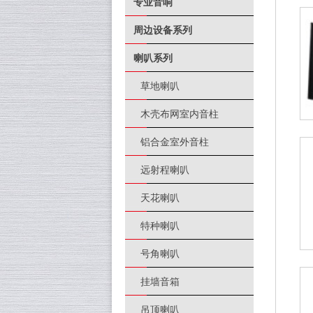
专业音响
周边设备系列
喇叭系列
草地喇叭
木壳布网室内音柱
铝合金室外音柱
远射程喇叭
天花喇叭
特种喇叭
号角喇叭
挂墙音箱
吊顶喇叭